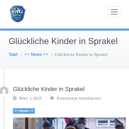
Zum
Karnevals-Interessen-Gemeinschaft Sprakel-
KIG Sprakel
Inhalt
Sandrup-Coerde e.V.
springen
Glückliche Kinder in Sprakel
Start
++ News ++
/
/
Glückliche Kinder in Sprakel
Glückliche Kinder in Sprakel
März 1,2022
Kommentar hinterlassen
++ News ++