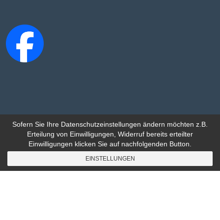
Sofern Sie Ihre Datenschutzeinstellungen ändern möchten z.B.
Erteilung von Einwilligungen, Widerruf bereits erteilter
Einwilligungen klicken Sie auf nachfolgenden Button.
© 2026 Karnevals-Interessen-Gemeinschaft Sprakel-Sandrup-
Coerde e.V. - Alle Rechte vorbehalten -
info@kig-sprakel.de
EINSTELLUNGEN