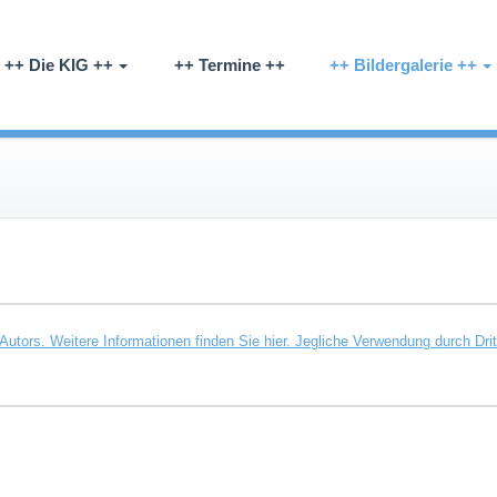
kel-Sandrup-Coerde e.V.
++ Die KIG ++
++ Termine ++
++ Bildergalerie ++
Autors. Weitere Informationen finden Sie hier. Jegliche Verwendung durch Dr