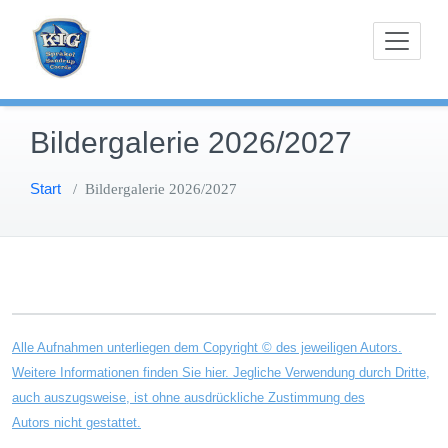
Zum
Karnevals-Interessen-Gemeinschaft Sprakel-
KIG Sprakel
Inhalt
Sandrup-Coerde e.V.
springen
Bildergalerie 2026/2027
Start
/
Bildergalerie 2026/2027
Alle Aufnahmen unterliegen dem Copyright © des jeweiligen Autors.
Weitere Informationen finden Sie hier. Jegliche Verwendung durch Dritte,
auch auszugsweise, ist ohne ausdrückliche Zustimmung des
Autors nicht gestattet.