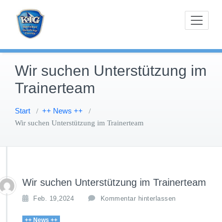
Zum
Karnevals-Interessen-Gemeinschaft Sprakel-
KIG Sprakel
Inhalt
Sandrup-Coerde e.V.
springen
Wir suchen Unterstützung im
Trainerteam
Start
++ News ++
/
/
Wir suchen Unterstützung im Trainerteam
Wir suchen Unterstützung im Trainerteam
Feb. 19,2024
Kommentar hinterlassen
++ News ++