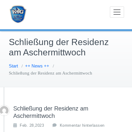
Zum
Karnevals-Interessen-Gemeinschaft Sprakel-
KIG Sprakel
Inhalt
Sandrup-Coerde e.V.
springen
Schließung der Residenz
am Aschermittwoch
Start
++ News ++
/
/
Schließung der Residenz am Aschermittwoch
Schließung der Residenz am
Aschermittwoch
Feb. 28,2023
Kommentar hinterlassen