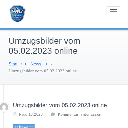
Zum
Karnevals-Interessen-Gemeinschaft Sprakel-
KIG Sprakel
Inhalt
Sandrup-Coerde e.V.
springen
Umzugsbilder vom
05.02.2023 online
Start
++ News ++
/
/
Umzugsbilder vom 05.02.2023 online
Umzugsbilder vom 05.02.2023 online
Feb. 13,2023
Kommentar hinterlassen
++ News ++