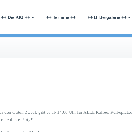
kel-Sandrup-Coerde e.V.
++ Die KIG ++
++ Termine ++
++ Bildergalerie ++
ür den Guten Zweck gibt es ab 14:00 Uhr für ALLE Kaffee, Reibeplätzc
eine dicke Party!!