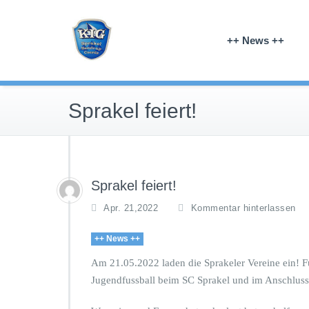
Zum
Karnevals-Interessen-Gemeinschaft Spra
Inhalt
KIG Sprakel
++ News ++
springen
Sprakel feiert!
Sprakel feiert!
Apr. 21,2022
Kommentar hinterlassen
++ News ++
Am 21.05.2022 laden die Sprakeler Vereine ein! F
Jugendfussball beim SC Sprakel und im Anschluss 