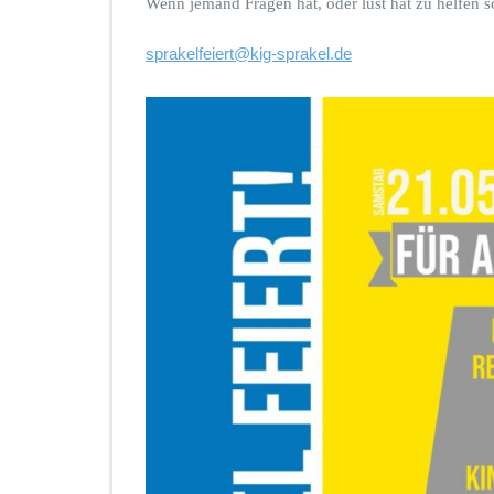
Wenn jemand Fragen hat, oder lust hat zu helfen s
sprakelfeiert@kig-sprakel.de