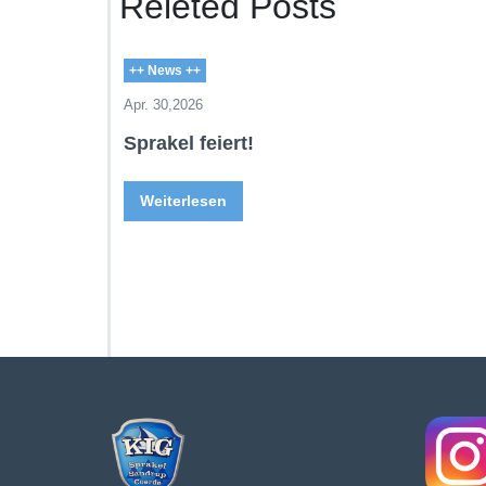
Releted Posts
++ News ++
Apr. 30,2026
Sprakel feiert!
Weiterlesen