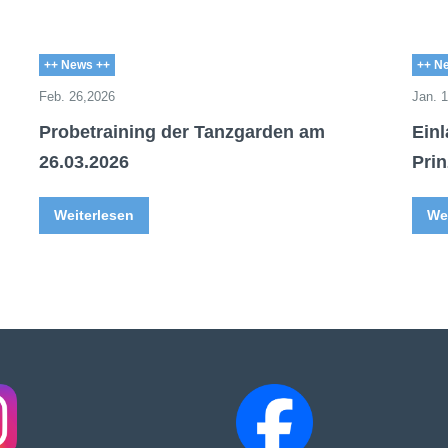
++ News ++
++ N
Feb. 26,2026
Jan. 
Probetraining der Tanzgarden am
Ein
26.03.2026
Pri
Weiterlesen
We