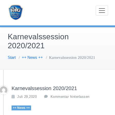
Zum
Karnevals-Interessen-Gemeinschaft Sprakel-
KIG Sprakel
Inhalt
Sandrup-Coerde e.V.
springen
Karnevalssession
2020/2021
Start
++ News ++
/
/
Karnevalssession 2020/2021
Karnevalssession 2020/2021
Juli 29,2020
Kommentar hinterlassen
++ News ++