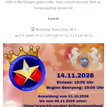
Falls es Rückfragen geben sollte, dann schreib uns eine Mail an:
beerpong@kig-sprakel.de
Eintritt
🏆 Beerpong-Team (3er): 40 €
🎫 8 € (unter 16 J.) | 10 € (ab 16 J.) | 12 € (ab 18 J.)