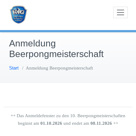
Zum
Karnevals-Interessen-Gemeinschaft Sprakel-
KIG Sprakel
Inhalt
Sandrup-Coerde e.V.
springen
Anmeldung
Beerpongmeisterschaft
Start
/
Anmeldung Beerpongmeisterschaft
++ Das Anmeldefenster zu den 10. Beerpongmeisterschaften
beginnt am
01.10.2026
und endet am
08.11.2026
++